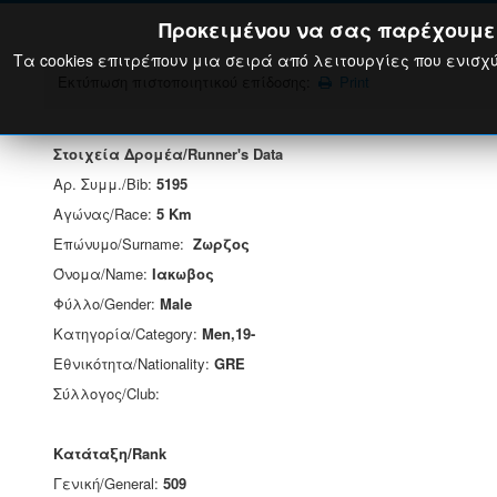
Προκειμένου να σας παρέχουμε τ
Τα cookies επιτρέπουν μια σειρά από λειτουργίες που ενισχύ
Εκτύπωση πιστοποιητικού επίδοσης:
Print
Στοιχεία Δρομέα/Runner's Data
Αρ. Συμμ./Bib:
5195
Αγώνας/Race:
5 Km
Επώνυμο/Surname:
Ζωρζος
Όνομα/Name:
Ιακωβος
Φύλλο/Gender:
Male
Κατηγορία/Category:
Men,19-
Εθνικότητα/Nationality:
GRE
Σύλλογος/Club:
Κατάταξη/Rank
Γενική/General:
509