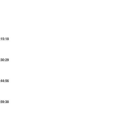
:15:18
:30:29
:44:56
:59:38