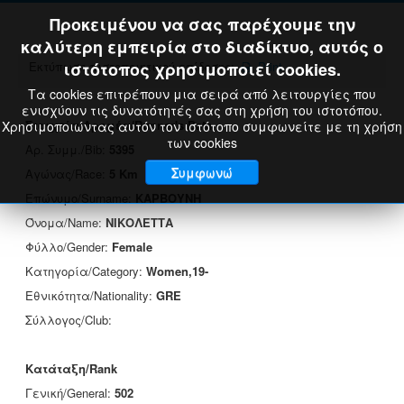
Προκειμένου να σας παρέχουμε την
καλύτερη εμπειρία στο διαδίκτυο, αυτός ο
Εκτύπωση πιστοποιητικού επίδοσης:
ιστότοπος χρησιμοποιεί cookies.
Print
Τα cookies επιτρέπουν μια σειρά από λειτουργίες που
ενισχύουν τις δυνατότητές σας στη χρήση του ιστοτόπου.
Στοιχεία Δρομέα/Runner's Data
Χρησιμοποιώντας αυτόν τον ιστότοπο συμφωνείτε με τη χρήση
των cookies
Αρ. Συμμ./Bib:
5395
Συμφωνώ
Αγώνας/Race:
5 Km
Επώνυμο/Surname:
ΚΑΡΒΟΥΝΗ
Όνομα/Name:
ΝΙΚΟΛΕΤΤΑ
Φύλλο/Gender:
Female
Κατηγορία/Category:
Women,19-
Εθνικότητα/Nationality:
GRE
Σύλλογος/Club:
Κατάταξη/Rank
Γενική/General:
502