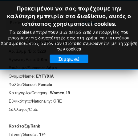
Προκειμένου να σας παρέχουμε την
καλύτερη εμπειρία στο διαδίκτυο, αυτός ο
Εκτύπωση πιστοποιητικού επίδοσης:
ιστότοπος χρησιμοποιεί cookies.
Print
Τα cookies επιτρέπουν μια σειρά από λειτουργίες που
ενισχύουν τις δυνατότητές σας στη χρήση του ιστοτόπου.
Στοιχεία Δρομέα/Runner's Data
Χρησιμοποιώντας αυτόν τον ιστότοπο συμφωνείτε με τη χρήση
των cookies
Αρ. Συμμ./Bib:
5228
Συμφωνώ
Αγώνας/Race:
5 Km
Επώνυμο/Surname:
Δήμα
Όνομα/Name:
ΕΥΤΥΧΙΑ
Φύλλο/Gender:
Female
Κατηγορία/Category:
Women,19-
Εθνικότητα/Nationality:
GRE
Σύλλογος/Club:
Κατάταξη/Rank
Γενική/General:
174