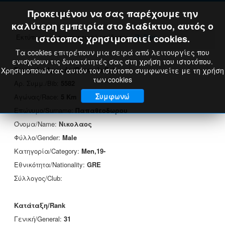
Προκειμένου να σας παρέχουμε την
καλύτερη εμπειρία στο διαδίκτυο, αυτός ο
Εκτύπωση πιστοποιητικού επίδοσης:
ιστότοπος χρησιμοποιεί cookies.
Print
Τα cookies επιτρέπουν μια σειρά από λειτουργίες που
ενισχύουν τις δυνατότητές σας στη χρήση του ιστοτόπου.
Στοιχεία Δρομέα/Runner's Data
Χρησιμοποιώντας αυτόν τον ιστότοπο συμφωνείτε με τη χρήση
των cookies
Αρ. Συμμ./Bib:
5582
Συμφωνώ
Αγώνας/Race:
5 Km
Επώνυμο/Surname:
Παπαθεοδωρου
Όνομα/Name:
Νικολαος
Φύλλο/Gender:
Male
Κατηγορία/Category:
Men,19-
Εθνικότητα/Nationality:
GRE
Σύλλογος/Club:
Κατάταξη/Rank
Γενική/General:
31