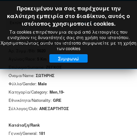
Προκειμένου να σας παρέχουμε την
καλύτερη εμπειρία στο διαδίκτυο, αυτός ο
Εκτύπωση πιστοποιητικού επίδοσης:
ιστότοπος χρησιμοποιεί cookies.
Print
Τα cookies επιτρέπουν μια σειρά από λειτουργίες που
ενισχύουν τις δυνατότητές σας στη χρήση του ιστοτόπου.
Στοιχεία Δρομέα/Runner's Data
Χρησιμοποιώντας αυτόν τον ιστότοπο συμφωνείτε με τη χρήση
των cookies
Αρ. Συμμ./Bib:
5620
Συμφωνώ
Αγώνας/Race:
5 Km
Επώνυμο/Surname:
ΖΕΓΚΟΣ
Όνομα/Name:
ΣΩΤΗΡΗΣ
Φύλλο/Gender:
Male
Κατηγορία/Category:
Men,19-
Εθνικότητα/Nationality:
GRE
Σύλλογος/Club:
ΑΝΕΞΑΡΤΗΤΟΣ
Κατάταξη/Rank
Γενική/General:
181