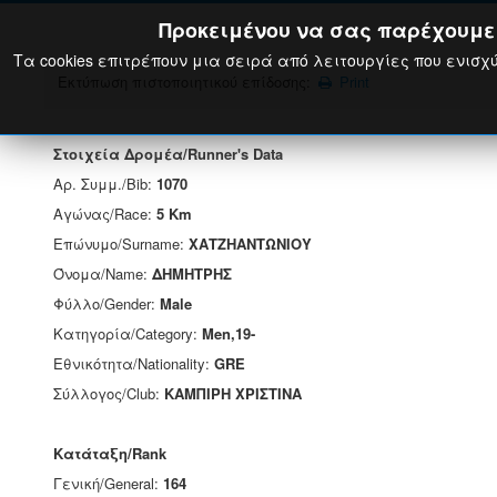
Προκειμένου να σας παρέχουμε τ
Τα cookies επιτρέπουν μια σειρά από λειτουργίες που ενισχύ
Εκτύπωση πιστοποιητικού επίδοσης:
Print
Στοιχεία Δρομέα/Runner's Data
Αρ. Συμμ./Bib:
1070
Αγώνας/Race:
5 Km
Επώνυμο/Surname:
ΧΑΤΖΗΑΝΤΩΝΙΟΥ
Όνομα/Name:
ΔΗΜΗΤΡΗΣ
Φύλλο/Gender:
Male
Κατηγορία/Category:
Men,19-
Εθνικότητα/Nationality:
GRE
Σύλλογος/Club:
ΚΑΜΠΙΡΗ ΧΡΙΣΤΙΝΑ
Κατάταξη/Rank
Γενική/General:
164