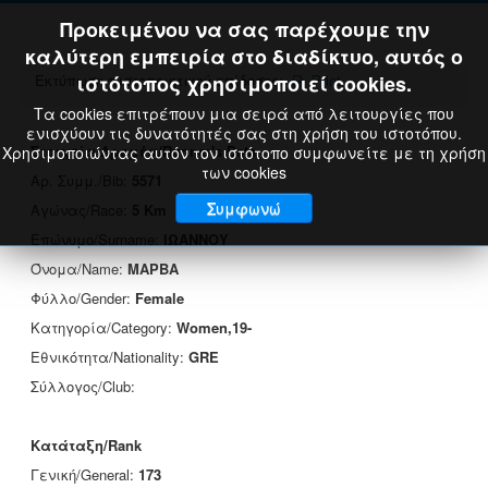
Προκειμένου να σας παρέχουμε την
καλύτερη εμπειρία στο διαδίκτυο, αυτός ο
Εκτύπωση πιστοποιητικού επίδοσης:
ιστότοπος χρησιμοποιεί cookies.
Print
Τα cookies επιτρέπουν μια σειρά από λειτουργίες που
ενισχύουν τις δυνατότητές σας στη χρήση του ιστοτόπου.
Στοιχεία Δρομέα/Runner's Data
Χρησιμοποιώντας αυτόν τον ιστότοπο συμφωνείτε με τη χρήση
των cookies
Αρ. Συμμ./Bib:
5571
Συμφωνώ
Αγώνας/Race:
5 Km
Επώνυμο/Surname:
ΙΩΑΝΝΟΥ
Όνομα/Name:
ΜΑΡΒΑ
Φύλλο/Gender:
Female
Κατηγορία/Category:
Women,19-
Εθνικότητα/Nationality:
GRE
Σύλλογος/Club:
Κατάταξη/Rank
Γενική/General:
173