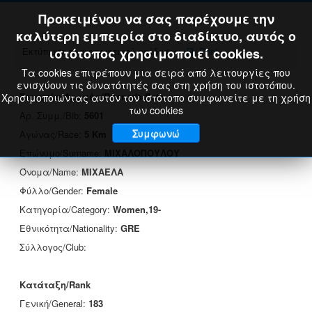
Προκειμένου να σας παρέχουμε την
καλύτερη εμπειρία στο διαδίκτυο, αυτός ο
Εκτύπωση πιστοποιητικού επίδοσης:
ιστότοπος χρησιμοποιεί cookies.
Print
Τα cookies επιτρέπουν μια σειρά από λειτουργίες που
ενισχύουν τις δυνατότητές σας στη χρήση του ιστοτόπου.
Στοιχεία Δρομέα/Runner's Data
Χρησιμοποιώντας αυτόν τον ιστότοπο συμφωνείτε με τη χρήση
των cookies
Αρ. Συμμ./Bib:
5601
Συμφωνώ
Αγώνας/Race:
5 Km
Επώνυμο/Surname:
ΜΙΧΑΛΟΠΟΥΛΟΥ
Όνομα/Name:
ΜΙΧΑΕΛΑ
Φύλλο/Gender:
Female
Κατηγορία/Category:
Women,19-
Εθνικότητα/Nationality:
GRE
Σύλλογος/Club:
Κατάταξη/Rank
Γενική/General:
183