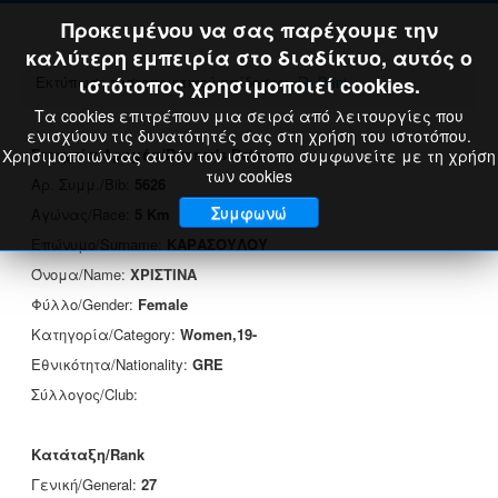
Προκειμένου να σας παρέχουμε την
καλύτερη εμπειρία στο διαδίκτυο, αυτός ο
Εκτύπωση πιστοποιητικού επίδοσης:
ιστότοπος χρησιμοποιεί cookies.
Print
Τα cookies επιτρέπουν μια σειρά από λειτουργίες που
ενισχύουν τις δυνατότητές σας στη χρήση του ιστοτόπου.
Στοιχεία Δρομέα/Runner's Data
Χρησιμοποιώντας αυτόν τον ιστότοπο συμφωνείτε με τη χρήση
των cookies
Αρ. Συμμ./Bib:
5626
Συμφωνώ
Αγώνας/Race:
5 Km
Επώνυμο/Surname:
ΚΑΡΑΣΟΥΛΟΥ
Όνομα/Name:
ΧΡΙΣΤΙΝΑ
Φύλλο/Gender:
Female
Κατηγορία/Category:
Women,19-
Εθνικότητα/Nationality:
GRE
Σύλλογος/Club:
Κατάταξη/Rank
Γενική/General:
27