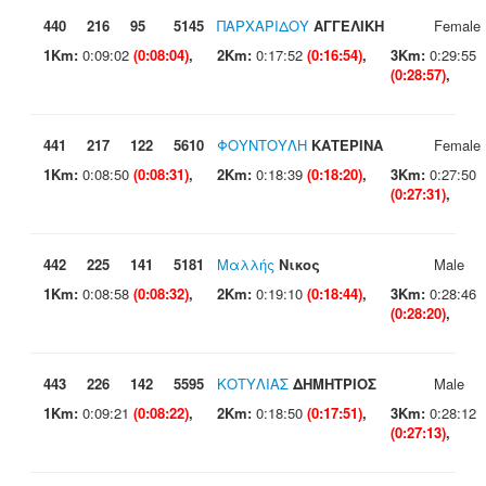
440
216
95
5145
ΠΑΡΧΑΡΙΔΟΥ
ΑΓΓΕΛΙΚΗ
Female
1Km:
0:09:02
(0:08:04)
,
2Km:
0:17:52
(0:16:54)
,
3Km:
0:29:55
(0:28:57)
,
441
217
122
5610
ΦΟΥΝΤΟΥΛΗ
ΚΑΤΕΡΙΝΑ
Female
1Km:
0:08:50
(0:08:31)
,
2Km:
0:18:39
(0:18:20)
,
3Km:
0:27:50
(0:27:31)
,
442
225
141
5181
Μαλλής
Νικος
Male
1Km:
0:08:58
(0:08:32)
,
2Km:
0:19:10
(0:18:44)
,
3Km:
0:28:46
(0:28:20)
,
443
226
142
5595
ΚΟΤΥΛΙΑΣ
ΔΗΜΗΤΡΙΟΣ
Male
1Km:
0:09:21
(0:08:22)
,
2Km:
0:18:50
(0:17:51)
,
3Km:
0:28:12
(0:27:13)
,