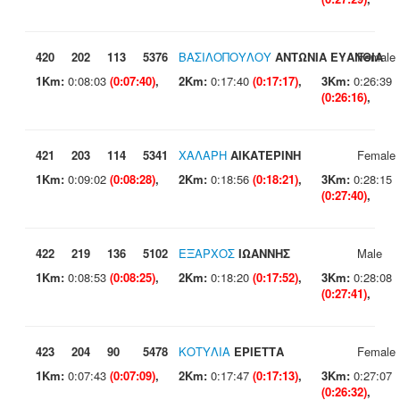
420
202
113
5376
ΒΑΣΙΛΟΠΟΥΛΟΥ
ΑΝΤΩΝΙΑ ΕΥΑΝΘΙΑ
Female
1Km:
0:08:03
(0:07:40)
,
2Km:
0:17:40
(0:17:17)
,
3Km:
0:26:39
(0:26:16)
,
421
203
114
5341
ΧΑΛΑΡΗ
ΑΙΚΑΤΕΡΙΝΗ
Female
1Km:
0:09:02
(0:08:28)
,
2Km:
0:18:56
(0:18:21)
,
3Km:
0:28:15
(0:27:40)
,
422
219
136
5102
ΕΞΑΡΧΟΣ
ΙΩΑΝΝΗΣ
Male
1Km:
0:08:53
(0:08:25)
,
2Km:
0:18:20
(0:17:52)
,
3Km:
0:28:08
(0:27:41)
,
423
204
90
5478
ΚΟΤΥΛΙΑ
ΕΡΙΕΤΤΑ
Female
1Km:
0:07:43
(0:07:09)
,
2Km:
0:17:47
(0:17:13)
,
3Km:
0:27:07
(0:26:32)
,