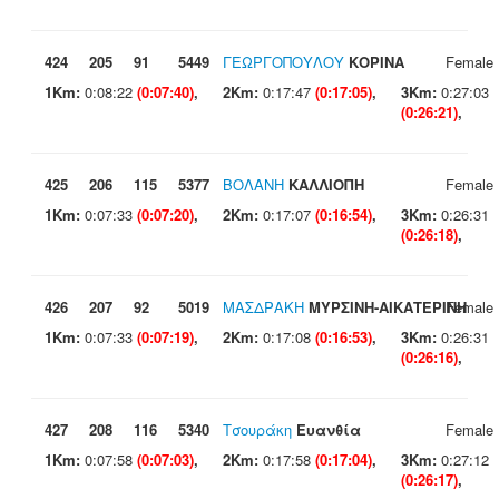
424
205
91
5449
ΓΕΩΡΓΟΠΟΥΛΟΥ
ΚΟΡΙΝΑ
Female
1Km:
0:08:22
(0:07:40)
,
2Km:
0:17:47
(0:17:05)
,
3Km:
0:27:03
(0:26:21)
,
425
206
115
5377
ΒΟΛΑΝΗ
ΚΑΛΛΙΟΠΗ
Female
1Km:
0:07:33
(0:07:20)
,
2Km:
0:17:07
(0:16:54)
,
3Km:
0:26:31
(0:26:18)
,
426
207
92
5019
ΜΑΣΔΡΑΚΗ
ΜΥΡΣΙΝΗ-ΑΙΚΑΤΕΡΙΝΗ
Female
1Km:
0:07:33
(0:07:19)
,
2Km:
0:17:08
(0:16:53)
,
3Km:
0:26:31
(0:26:16)
,
427
208
116
5340
Τσουράκη
Ευανθία
Female
1Km:
0:07:58
(0:07:03)
,
2Km:
0:17:58
(0:17:04)
,
3Km:
0:27:12
(0:26:17)
,