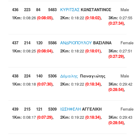
436
223
84
5483
ΚΥΡΙΤΣΑΣ
ΚΩΝΣΤΑΝΤΙΝΟΣ
Male
1Km:
0:08:26
(0:08:05)
,
2Km:
0:18:22
(0:18:02)
,
3Km:
0:27:55
(0:27:34)
,
437
214
120
5586
ΑΝΔΡΙΟΠΟΥΛΟΥ
ΒΑΣΙΛΙΝΑ
Female
1Km:
0:08:25
(0:08:04)
,
2Km:
0:18:22
(0:18:01)
,
3Km:
0:27:51
(0:27:29)
,
438
224
140
5306
Δόμαλης
Παναγιώτης
Male
1Km:
0:08:18
(0:07:30)
,
2Km:
0:19:22
(0:18:34)
,
3Km:
0:29:42
(0:28:54)
,
439
215
121
5309
ΙΩΣΗΦΕΛΗ
ΑΓΓΕΛΙΚΗ
Female
1Km:
0:08:17
(0:07:29)
,
2Km:
0:19:22
(0:18:34)
,
3Km:
0:29:43
(0:28:54)
,