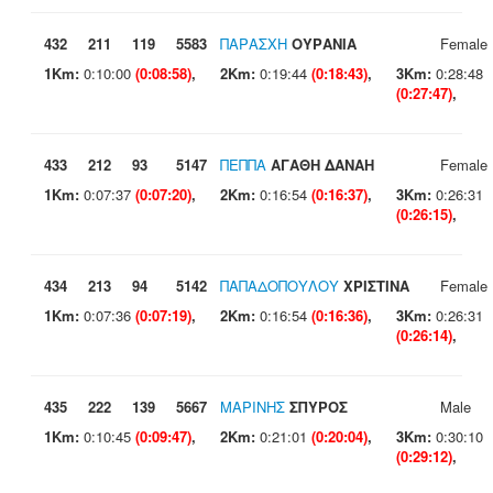
432
211
119
5583
ΠΑΡΑΣΧΗ
ΟΥΡΑΝΙΑ
Female
1Km:
0:10:00
(0:08:58)
,
2Km:
0:19:44
(0:18:43)
,
3Km:
0:28:48
(0:27:47)
,
433
212
93
5147
ΠΕΠΠΑ
ΑΓΑΘΗ ΔΑΝΑΗ
Female
1Km:
0:07:37
(0:07:20)
,
2Km:
0:16:54
(0:16:37)
,
3Km:
0:26:31
(0:26:15)
,
434
213
94
5142
ΠΑΠΑΔΟΠΟΥΛΟΥ
ΧΡΙΣΤΙΝΑ
Female
1Km:
0:07:36
(0:07:19)
,
2Km:
0:16:54
(0:16:36)
,
3Km:
0:26:31
(0:26:14)
,
435
222
139
5667
ΜΑΡΙΝΗΣ
ΣΠΥΡΟΣ
Male
1Km:
0:10:45
(0:09:47)
,
2Km:
0:21:01
(0:20:04)
,
3Km:
0:30:10
(0:29:12)
,