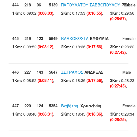
444
218
96
5139
ΠΑΓΟΥΛΑΤΟΥ ΣΑΒΒΟΠΟΥΛΟΥ
ΡΕΑ
Female
1Km:
0:09:02
(0:08:03)
,
2Km:
0:17:53
(0:16:55)
,
3Km:
0:29:56
(0:28:57)
,
445
219
123
5649
ΒΛΑΧΟΚΩΣΤΑ
ΕΥΘΥΜΙΑ
Female
1Km:
0:08:52
(0:08:12)
,
2Km:
0:18:36
(0:17:56)
,
3Km:
0:28:22
(0:27:42)
,
446
227
143
5647
ΖΩΓΡΑΦΟΣ
ΑΝΔΡΕΑΣ
Male
1Km:
0:08:52
(0:08:11)
,
2Km:
0:18:36
(0:17:56)
,
3Km:
0:28:23
(0:27:43)
,
447
220
124
5354
Βαβέτση
Χρυσάνθη
Female
1Km:
0:08:40
(0:08:31)
,
2Km:
0:18:45
(0:18:36)
,
3Km:
0:28:34
(0:28:25)
,