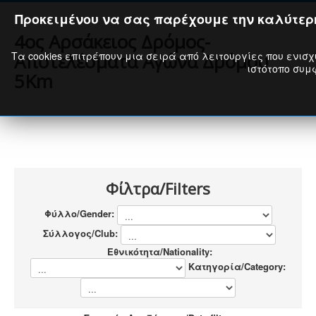
Προκειμένου να σας παρέχουμε την καλύτερη
4ος Αρσάκειος Δρόμος-
Τα cookies επιτρέπουν μια σειρά από λειτουργίες που ενισχ
Αποτελέσματα Αγώνα Δρόμου
ιστότοπο συμφ
5Km
Φίλτρα/Filters
Φύλλο/Gender:
Σύλλογος/Club:
Εθνικότητα/Nationality:
Κατηγορία/Category: