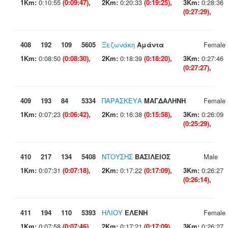
1Km:
0:10:55
(0:09:47)
,
2Km:
0:20:33
(0:19:25)
,
3Km:
0:28:36
(0:27:29)
,
408
192
109
5605
Ξεζωνάκη
Αμάντα
Female
1Km:
0:08:50
(0:08:30)
,
2Km:
0:18:39
(0:18:20)
,
3Km:
0:27:46
(0:27:27)
,
409
193
84
5334
ΠΑΡΑΣΚΕΥΑ
ΜΑΓΔΑΛΗΝΗ
Female
1Km:
0:07:23
(0:06:42)
,
2Km:
0:16:38
(0:15:58)
,
3Km:
0:26:09
(0:25:29)
,
410
217
134
5408
ΝΤΟΥΣΗΣ
ΒΑΣΙΛΕΙΟΣ
Male
1Km:
0:07:31
(0:07:18)
,
2Km:
0:17:22
(0:17:09)
,
3Km:
0:26:27
(0:26:14)
,
411
194
110
5393
ΗΛΙΟΥ
ΕΛΕΝΗ
Female
1Km:
0:07:58
(0:07:46)
,
2Km:
0:17:21
(0:17:09)
,
3Km:
0:26:27