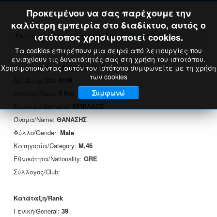
Προκειμένου να σας παρέχουμε την
καλύτερη εμπειρία στο διαδίκτυο, αυτός ο
Εκτύπωση πιστοποιητικού επίδοσης:
ιστότοπος χρησιμοποιεί cookies.
Print
Τα cookies επιτρέπουν μια σειρά από λειτουργίες που
ενισχύουν τις δυνατότητές σας στη χρήση του ιστοτόπου.
Στοιχεία Δρομέα/Runner's Data
Χρησιμοποιώντας αυτόν τον ιστότοπο συμφωνείτε με τη χρήση
των cookies
Αρ. Συμμ./Bib:
5199
Συμφωνώ
Αγώνας/Race:
5 Km
Επώνυμο/Surname:
ΜΠΕΛΛΟΣ
Όνομα/Name:
ΘΑΝΑΣΗΣ
Φύλλο/Gender:
Male
Κατηγορία/Category:
M,46
Εθνικότητα/Nationality:
GRE
Σύλλογος/Club:
Κατάταξη/Rank
Γενική/General:
39