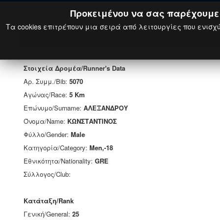
Προκειμένου να σας παρέχουμε τ
Τα cookies επιτρέπουν μια σειρά από λειτουργίες που ενισχύ
Στοιχεία Δρομέα/Runner's Data
Αρ. Συμμ./Bib:
5070
Αγώνας/Race:
5 Km
Επώνυμο/Surname:
ΑΛΕΞΑΝΔΡΟΥ
Όνομα/Name:
ΚΩΝΣΤΑΝΤΙΝΟΣ
Φύλλο/Gender:
Male
Κατηγορία/Category:
Men,-18
Εθνικότητα/Nationality:
GRE
Σύλλογος/Club:
Κατάταξη/Rank
Γενική/General:
25