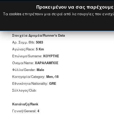
Προκειμένου να σας παρέχουμε τ
Τα cookies επιτρέπουν μια σειρά από λειτουργίες που ενισχύ
Στοιχεία Δρομέα/Runner's Data
Αρ. Συμμ./Bib:
5083
Αγώνας/Race:
5 Km
Επώνυμο/Surname:
ΚΟΥΡΤΗΣ
Όνομα/Name:
ΧΑΡΑΛΑΜΠΟΣ
Φύλλο/Gender:
Male
Κατηγορία/Category:
Men,-18
Εθνικότητα/Nationality:
GRE
Σύλλογος/Club:
Κατάταξη/Rank
Γενική/General:
4