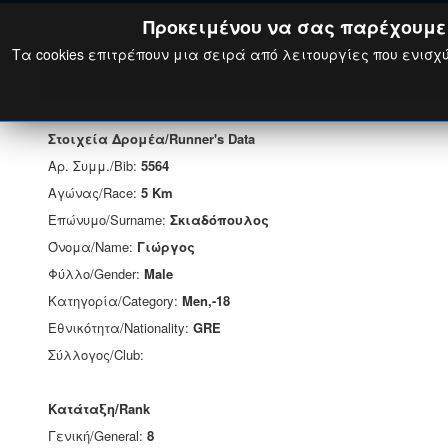
Προκειμένου να σας παρέχουμε τ
Τα cookies επιτρέπουν μια σειρά από λειτουργίες που ενισχύ
Στοιχεία Δρομέα/Runner's Data
Αρ. Συμμ./Bib:
5564
Αγώνας/Race:
5 Km
Επώνυμο/Surname:
Σκιαδόπουλος
Όνομα/Name:
Γιώργος
Φύλλο/Gender:
Male
Κατηγορία/Category:
Men,-18
Εθνικότητα/Nationality:
GRE
Σύλλογος/Club:
Κατάταξη/Rank
Γενική/General:
8