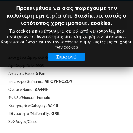
Προκειμένου να σας παρέχουμε την
καλύτερη εμπειρία στο διαδίκτυο, αυτός ο
ιστότοπος χρησιμοποιεί cookies.
Τα cookies επιτρέπουν μια σειρά από λειτουργίες που
Εκτυπώστε το δίπλωμα συμμετοχής:
Print
ενισχύουν τις δυνατότητές σας στη χρήση του ιστοτόπου.
Χρησιμοποιώντας αυτόν τον ιστότοπο συμφωνείτε με τη χρήση
των cookies
Συμφωνώ
Στοιχεία Δρομέα/Runner's Data
Αρ. Συμμ./Bib:
5520
Αγώνας/Race:
5 Km
Επώνυμο/Surname:
ΜΠΟΥΡΝΟΖΟΥ
Όνομα/Name:
ΔΑΦΝΗ
Φύλλο/Gender:
Female
Κατηγορία/Category:
W,-18
Εθνικότητα/Nationality:
GRE
Σύλλογος/Club: