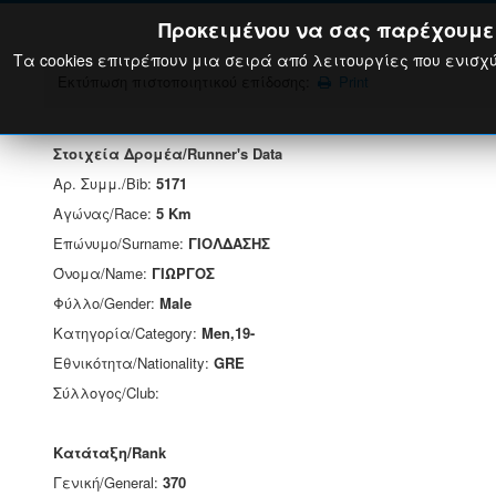
Προκειμένου να σας παρέχουμε τ
Τα cookies επιτρέπουν μια σειρά από λειτουργίες που ενισχύ
Εκτύπωση πιστοποιητικού επίδοσης:
Print
Στοιχεία Δρομέα/Runner's Data
Αρ. Συμμ./Bib:
5171
Αγώνας/Race:
5 Km
Επώνυμο/Surname:
ΓΙΟΛΔΑΣΗΣ
Όνομα/Name:
ΓΙΩΡΓΟΣ
Φύλλο/Gender:
Male
Κατηγορία/Category:
Men,19-
Εθνικότητα/Nationality:
GRE
Σύλλογος/Club:
Κατάταξη/Rank
Γενική/General:
370