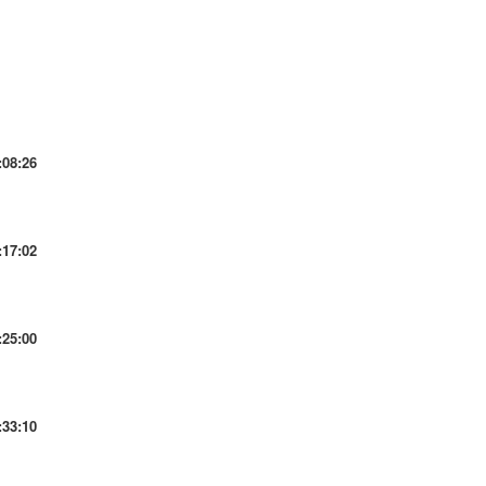
:08:26
:17:02
:25:00
:33:10