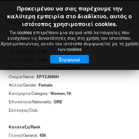
Προκειμένου να σας παρέχουμε την
καλύτερη εμπειρία στο διαδίκτυο, αυτός ο
Εκτύπωση πιστοποιητικού επίδοσης:
ιστότοπος χρησιμοποιεί cookies.
Print
Τα cookies επιτρέπουν μια σειρά από λειτουργίες που
ενισχύουν τις δυνατότητές σας στη χρήση του ιστοτόπου.
Στοιχεία Δρομέα/Runner's Data
Χρησιμοποιώντας αυτόν τον ιστότοπο συμφωνείτε με τη χρήση
των cookies
Αρ. Συμμ./Bib:
5148
Συμφωνώ
Αγώνας/Race:
5 Km
Επώνυμο/Surname:
ΠΕΦΑΝΗ-ΜΑΚΡΗ
Όνομα/Name:
ΧΡΥΣΑΝΘΗ
Φύλλο/Gender:
Female
Κατηγορία/Category:
Women,19-
Εθνικότητα/Nationality:
GRE
Σύλλογος/Club:
Κατάταξη/Rank
Γενική/General:
456