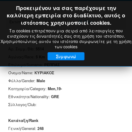
Προκειμένου να σας παρέχουμε την
καλύτερη εμπειρία στο διαδίκτυο, αυτός ο
Εκτύπωση πιστοποιητικού επίδοσης:
ιστότοπος χρησιμοποιεί cookies.
Print
Τα cookies επιτρέπουν μια σειρά από λειτουργίες που
ενισχύουν τις δυνατότητές σας στη χρήση του ιστοτόπου.
Στοιχεία Δρομέα/Runner's Data
Χρησιμοποιώντας αυτόν τον ιστότοπο συμφωνείτε με τη χρήση
των cookies
Αρ. Συμμ./Bib:
5514
Συμφωνώ
Αγώνας/Race:
5 Km
Επώνυμο/Surname:
ΡΕΠΠΑΣ
Όνομα/Name:
ΚΥΡΙΑΚΟΣ
Φύλλο/Gender:
Male
Κατηγορία/Category:
Men,19-
Εθνικότητα/Nationality:
GRE
Σύλλογος/Club:
Κατάταξη/Rank
Γενική/General:
248