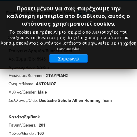
Προκειμένου να σας παρέχουμε την
Εκτύπωση πιστοποιητικού επίδοσης:
Print
καλύτερη εμπειρία στο διαδίκτυο, αυτός ο
ιστότοπος χρησιμοποιεί cookies.
Τα cookies επιτρέπουν μια σειρά από λειτουργίες που
ενισχύουν τις δυνατότητές σας στη χρήση του ιστοτόπου.
Χρησιμοποιώντας αυτόν τον ιστότοπο συμφωνείτε με τη χρήση
των cookies
Στοιχεία Δρομέα/Runner's Data
Συμφωνώ
Αρ. Συμμ./Bib:
5945
Αγώνας/Race:
5.9Km
Επώνυμο/Surname:
ΣΤΑΥΡΙΔΗΣ
Όνομα/Name:
ΑΝΤΩΝΙΟΣ
Φύλλο/Gender:
Male
Σύλλογος/Club:
Deutsche Schule Athen Running Team
Κατάταξη/Rank
Γενική/General:
201
Φύλου/Gender:
160