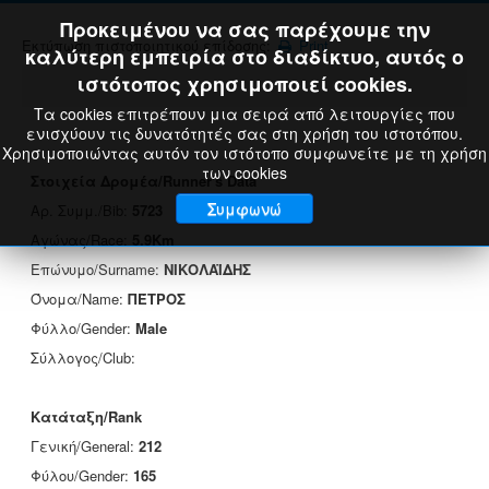
Προκειμένου να σας παρέχουμε την
Εκτύπωση πιστοποιητικού επίδοσης:
Print
καλύτερη εμπειρία στο διαδίκτυο, αυτός ο
ιστότοπος χρησιμοποιεί cookies.
Τα cookies επιτρέπουν μια σειρά από λειτουργίες που
ενισχύουν τις δυνατότητές σας στη χρήση του ιστοτόπου.
Χρησιμοποιώντας αυτόν τον ιστότοπο συμφωνείτε με τη χρήση
των cookies
Στοιχεία Δρομέα/Runner's Data
Συμφωνώ
Αρ. Συμμ./Bib:
5723
Αγώνας/Race:
5.9Km
Επώνυμο/Surname:
ΝΙΚΟΛΑΪΔΗΣ
Όνομα/Name:
ΠΈΤΡΟΣ
Φύλλο/Gender:
Male
Σύλλογος/Club:
Κατάταξη/Rank
Γενική/General:
212
Φύλου/Gender:
165