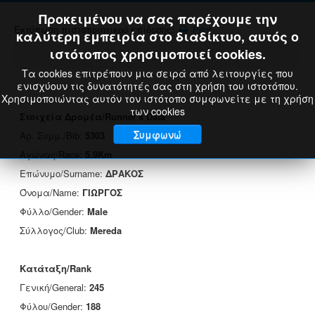
Προκειμένου να σας παρέχουμε την
Εκτύπωση πιστοποιητικού επίδοσης:
Print
καλύτερη εμπειρία στο διαδίκτυο, αυτός ο
ιστότοπος χρησιμοποιεί cookies.
Τα cookies επιτρέπουν μια σειρά από λειτουργίες που
ενισχύουν τις δυνατότητές σας στη χρήση του ιστοτόπου.
Χρησιμοποιώντας αυτόν τον ιστότοπο συμφωνείτε με τη χρήση
των cookies
Στοιχεία Δρομέα/Runner's Data
Συμφωνώ
Αρ. Συμμ./Bib:
5303
Αγώνας/Race:
5.9Km
Επώνυμο/Surname:
ΔΡΑΚΟΣ
Όνομα/Name:
ΓΙΩΡΓΟΣ
Φύλλο/Gender:
Male
Σύλλογος/Club:
Mereda
Κατάταξη/Rank
Γενική/General:
245
Φύλου/Gender:
188