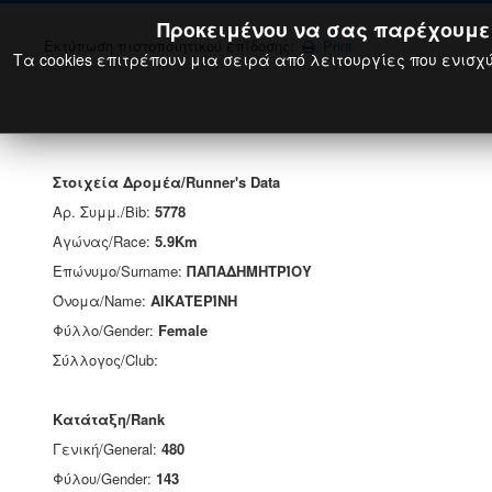
Προκειμένου να σας παρέχουμε τ
Εκτύπωση πιστοποιητικού επίδοσης:
Print
Τα cookies επιτρέπουν μια σειρά από λειτουργίες που ενισχύ
Στοιχεία Δρομέα/Runner's Data
Αρ. Συμμ./Bib:
5778
Αγώνας/Race:
5.9Km
Επώνυμο/Surname:
ΠΑΠΑΔΗΜΗΤΡΊΟΥ
Όνομα/Name:
ΑΙΚΑΤΕΡΊΝΗ
Φύλλο/Gender:
Female
Σύλλογος/Club:
Κατάταξη/Rank
Γενική/General:
480
Φύλου/Gender:
143