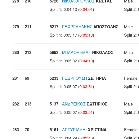
278
210
5726
ΝΙΚΟΛΟΠΟΥΛΟΣ
ΚΩΣΤΑΣ
Male
Split 1: 0:04:13 (
0:04:01
)
Split 2: 
279
211
5217
ΓΕΩΡΓΑΔΑΚΗΣ
ΑΠΟΣΤΟΛΗΣ
Male
Split 1: 0:03:17 (
0:03:13
)
Split 2: 
280
212
5662
ΜΠΑΛΟΔΗΜΑΣ
ΝΙΚΟΛΑΟΣ
Male
Split 1: 0:05:32 (
0:04:10
)
Split 2: 
281
69
5233
ΓΕΩΡΓΟΥΣΗ
ΣΩΤΗΡΙΑ
Female
Split 1: 0:05:07 (
0:03:51
)
Split 2: 
282
213
5137
ΑΝΔΡΕΪΚΟΣ
ΣΩΤΉΡΙΟΣ
Male
Split 1: 0:05:07 (
0:03:51
)
Split 2: 
283
70
5161
ΑΡΓΥΡΙΑΔΗ
ΧΡΙΣΤΙΝΑ
Female
Split 1: 0:04:29 (
0:03:46
)
Split 2: 