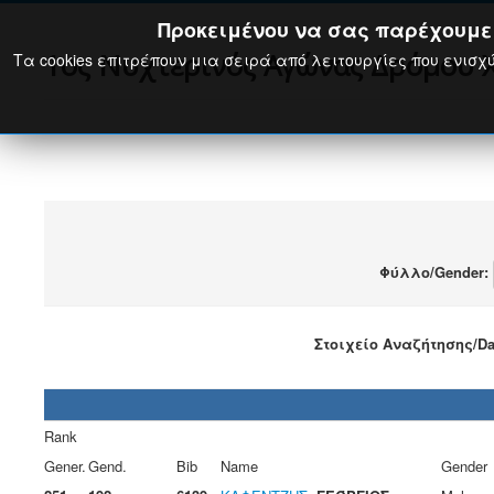
Προκειμένου να σας παρέχουμε τ
1ος Νυχτερινός Αγώνας Δρόμου Χ
Τα cookies επιτρέπουν μια σειρά από λειτουργίες που ενισχύ
Φύλλο/Gender:
Στοιχείο Αναζήτησης/Data
Rank
Gener.
Gend.
Bib
Name
Gender